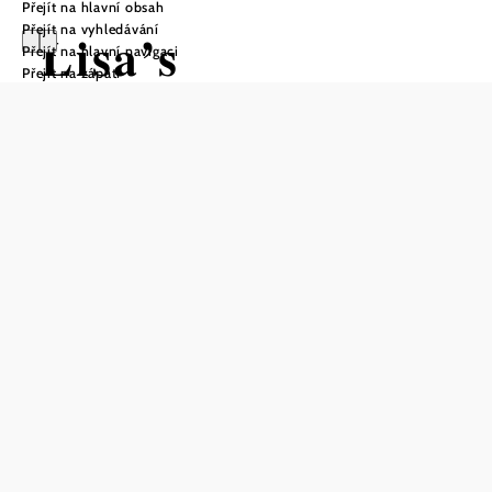
Přejít na hlavní obsah
Přejít na vyhledávání
Lisa’s
Přejít na hlavní navigaci
Přejít na zápatí
Rätselwanderweg
Turistická trasa Výchozí bod z Osada
v Unterthernu
Obtížnost: Střední
Vzdálenost: 3,55 km
Doba: 1:00 hod.
Stoupání: 80 Hm
Klesání: 80 Hm
Uložit do oblíbených
Start / cíl: Unterthern