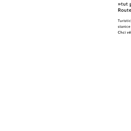
»tut 
Route
Turisti
stanice
Chci vě