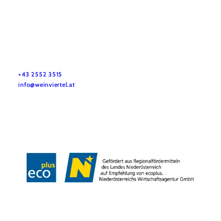
Služby pro dovolenou
Máte otázky? Rádi vám pomůžeme.
+43 2552 3515
info@weinviertel.at
Tiráž
Copyright © Weinviertel Tourismus GmbH