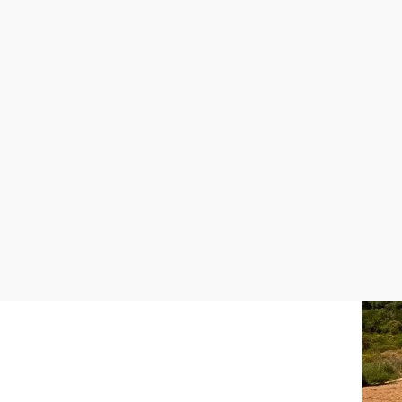
©
Baumkreis Veltlinerland
Střední
7,70 km
2:00 hod.
Tut gut Schritteweg Kettlasbrunn
Turistická trasa Výchozí bod z Náměstí Sebastianiplatz
na kopci Kirchenberg za hostincem Schmidt
Chci vědět víc