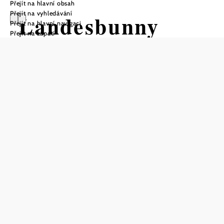
Přejít na hlavní obsah
Přejít na vyhledávání
Landesbunny
Přejít na hlavní navigaci
Přejít na zápatí
Rübensteig
Turistická trasa Výchozí bod z
Mollmannsdorf
Vzdálenost: 8,30 km
Doba: 2:00 hod.
Stoupání: 147 Hm
Klesání: 164 Hm
Uložit do oblíbených