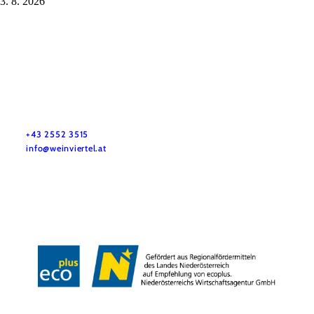
3. 8. 2026
Služby pro dovolenou
Máte otázky? Rádi vám pomůžeme.
+43 2552 3515
info@weinviertel.at
Tiráž