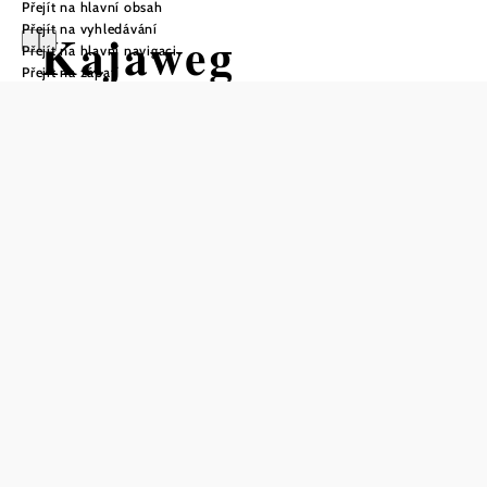
Přejít na hlavní obsah
Přejít na vyhledávání
Kajaweg
Přejít na hlavní navigaci
Přejít na zápatí
Turistická trasa Výchozí bod z
Merkersdorf, parkoviště u zříceniny
Kaja
Obtížnost: Střední
Vzdálenost: 1,09 km
Doba: 0:20 hod.
Stoupání: 26 Hm
Klesání: 26 Hm
Uložit do oblíbených