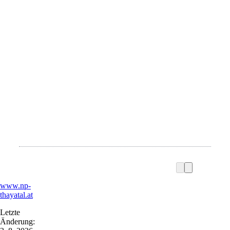
www.np-
thayatal.at
Letzte
Änderung: