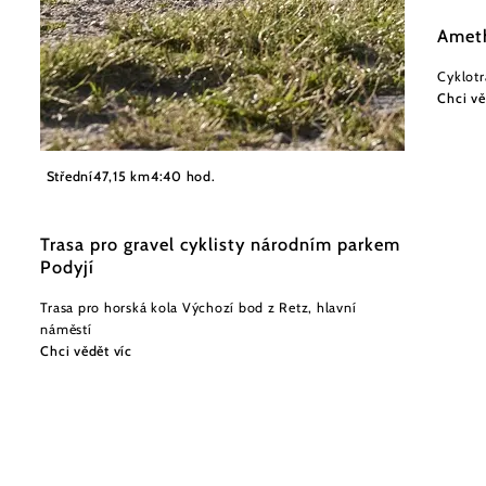
Amet
Cyklotr
Chci vě
©
NÖW Stefan Mayerhofer
Střední
47,15 km
4:40 hod.
Trasa pro gravel cyklisty národním parkem
Podyjí
Trasa pro horská kola Výchozí bod z Retz, hlavní
náměstí
Chci vědět víc