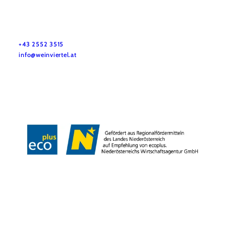
Dovolenkové služby
Máte otázky? Radi vám pomôžeme.
+43 2552 3515
info@weinviertel.at
Odtlačok
Copyright © Weinviertel Tourismus GmbH