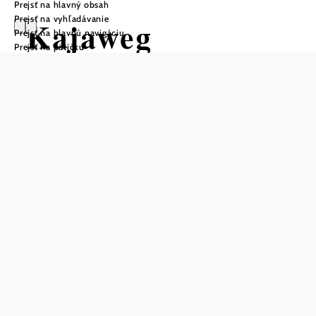
Prejsť na hlavný obsah
Prejsť na vyhľadávanie
Kajaweg
Prejsť na hlavnú navigáciu
Prejsť na pätičku
Turistická trasa začiatok
Merkersdorf, parkovisko pri
zrúcanine Kaja
Obtiažnosť: ľahká
Vzdialenosť: 1,09 km
Trvanie: 0:20 h
Stúpanie: 26 m n. m.
Zostup: 26 m n. m.
Uložiť do zoznamu sledovania