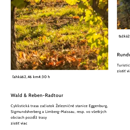
Nationa
ťažká
2
Rund
Turisti
zistiť v
©
Weinviertel Tourismus, www.pov.at
ľahká
62,46 km
4:30 h
Wald & Reben-Radtour
Cyklistická trasa začiatok Železničné stanice Eggenburg,
Sigmundsherberg a Limberg-Maissau, resp. vo všetkých
obciach pozdĺž trasy
zistiť viac