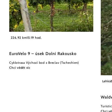
226,92 km
15:19 hod.
EuroVelo 9 – úsek Dolní Rakousko
Cyklotrasa Výchozí bod z Breclav (Tschechien)
Chci vědět víc
Gemein
Lehká
Wald
Turisti
Chci vě