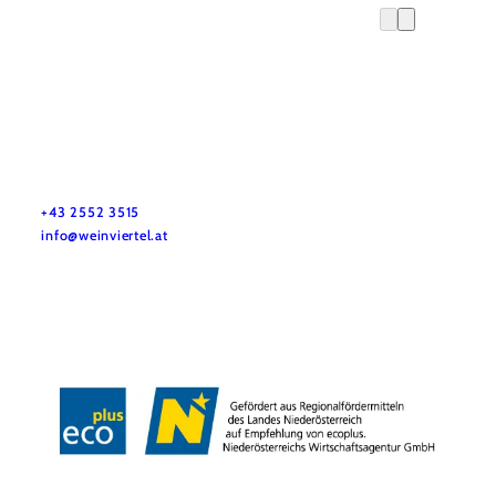
Služby pro dovolenou
Máte otázky? Rádi vám pomůžeme.
+43 2552 3515
info@weinviertel.at
Tiráž