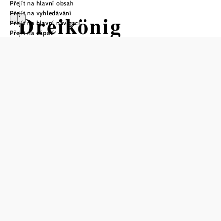
Přejít na hlavní obsah
Přejít na vyhledávání
Dreikönig
Přejít na hlavní navigaci
Přejít na zápatí
Wanderweg
Turistická trasa Výchozí bod z Zámek
Jedenspeigen
Vzdálenost: 7,33 km
Doba: 2:00 hod.
Stoupání: 38 Hm
Klesání: 38 Hm
Uložit do oblíbených