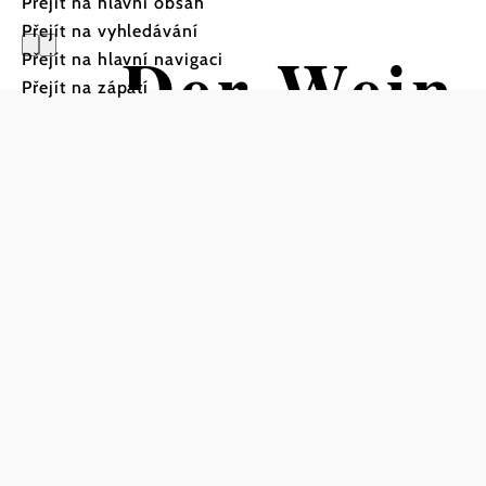
Přejít na hlavní obsah
Přejít na vyhledávání
Der Wein
Přejít na hlavní navigaci
Přejít na zápatí
Turistická trasa Výchozí b