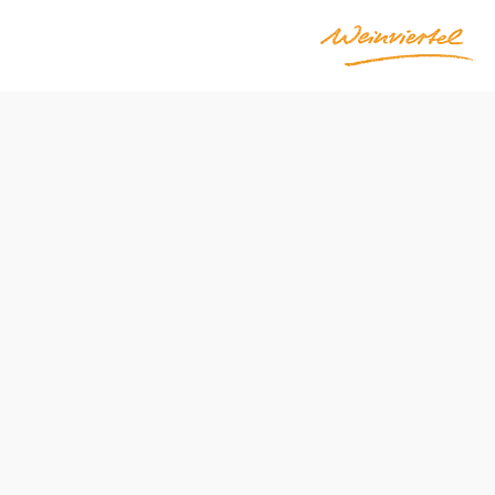
 (Poysdorferstraße 5)
Obtížnost: Lehká
Vzdálenost: 13,52 km
Doba: 3:25 hod.
Stoupání: 104 Hm
Klesání: 104 Hm