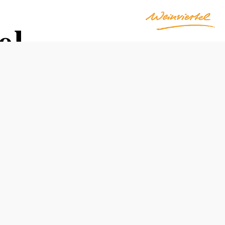
el
Obtížnost: Lehká
Vzdálenost: 51,45 km
Doba: 2:30 hod.
Stoupání: 38 Hm
Klesání: 38 Hm