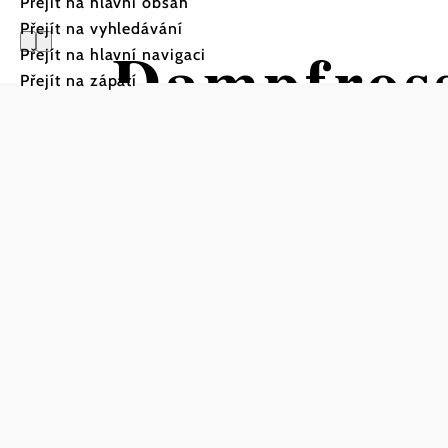
Přejít na hlavní obsah
Přejít na vyhledávání
Dampfross
Přejít na hlavní navigaci
Přejít na zápatí
Cyklotrasa Výchozí bod z