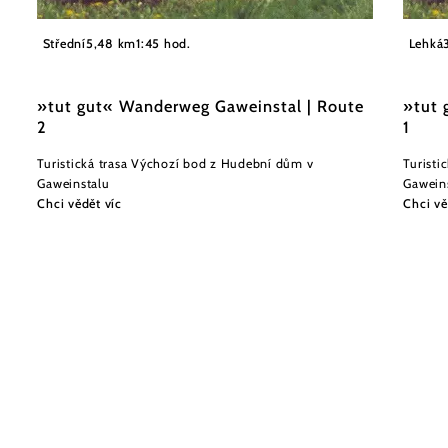
©
Gemeinde Gaweinstal
Gemein
Střední
5,48 km
1:45 hod.
Lehká
»tut gut« Wanderweg Gaweinstal | Route
»tut 
2
1
Turistická trasa Výchozí bod z Hudební dům v
Turisti
Gaweinstalu
Gawein
Chci vědět víc
Chci vě