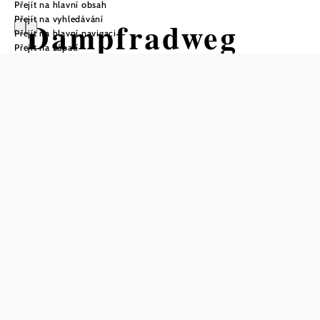
Přejít na hlavní obsah
Přejít na vyhledávání
Dampfradweg
Přejít na hlavní navigaci
Přejít na zápatí
Cyklotrasa Výchozí bod z
Leopoldsdorf v Marchfeldu
Obtížnost: Lehká
Vzdálenost: 9,25 km
Doba: 0:37 hod.
Stoupání: 2 Hm
Klesání: 4 Hm
Uložit do oblíbených