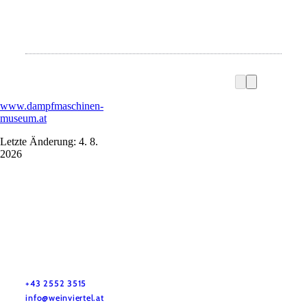
www.dampfmaschinen-
museum.at
Letzte Änderung: 4. 8.
2026
Služby pro dovolenou
Máte otázky? Rádi vám pomůžeme.
+43 2552 3515
info@weinviertel.at