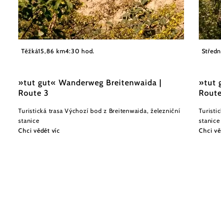
©
Markus Heidegger
Weinvi
Těžká
15,86 km
4:30 hod.
Středn
»tut gut« Wanderweg Breitenwaida |
»tut 
Route 3
Route
Turistická trasa Výchozí bod z Breitenwaida, železniční
Turisti
stanice
stanice
Chci vědět víc
Chci vě