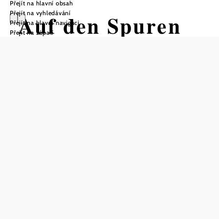
Přejít na hlavní obsah
Přejít na vyhledávání
Auf den Spuren
Přejít na hlavní navigaci
Přejít na zápatí
der Kellerkatze
Turistická trasa Výchozí bod z
Městský hotel Hollabrunn
Obtížnost: Lehká
Vzdálenost: 4,10 km
Doba: 3:00 hod.
Stoupání: 86 Hm
Klesání: 86 Hm
Uložit do oblíbených