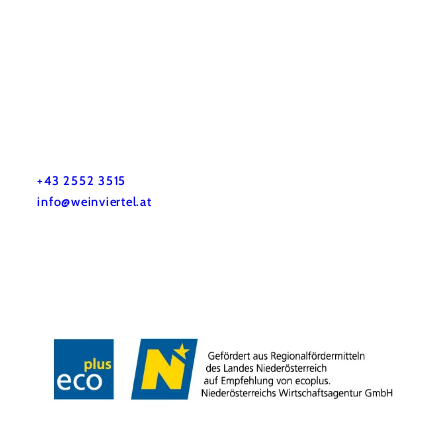
Služby pro dovolenou
Máte otázky? Rádi vám pomůžeme.
+43 2552 3515
info@weinviertel.at
Tiráž