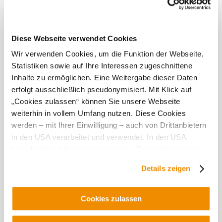
biodynamické vinohradnictví se vyplatil nejen kvůli této
rozmanitosti, ale také kvůli zlepšení kvality vín a
zprostředkování určitého přístupu k životu. Cílem bylo,
aby vína byla díky tomuto originálnímu způsobu práce
ještě lepší a živější. Vinařství je od roku 2016 hrdým
Diese Webseite verwendet Cookies
členem skupiny biodynamických vinařů respekt-
Wir verwenden Cookies, um die Funktion der Webseite,
BIODYN.
Statistiken sowie auf Ihre Interessen zugeschnittene
Inhalte zu ermöglichen. Eine Weitergabe dieser Daten
Tato
erfolgt ausschließlich pseudonymisiert. Mit Klick auf
provozovna
„Cookies zulassen“ können Sie unsere Webseite
je
weiterhin in vollem Umfang nutzen. Diese Cookies
vynikající...
werden – mit Ihrer Einwilligung – auch von Drittanbietern
in den USA verarbeitet und verwendet. In den USA
besteht derzeit kein angemessenes Datenschutzniveau,
und es ist nicht ausgeschlossen, dass staatliche
Details zeigen
Sicherheitsbehörden entsprechende Anordnungen
gegenüber den Drittanbietern (Google und Meta
Objevování okolí
Platforms, Inc.) treffen, um Zugriff auf Daten zu Kontroll-
Cookies zulassen
und Überwachungszwecken zu erhalten. Dagegen gibt es
Výlety, hotely, trasy a další
keine wirksamen Rechtsbehelfe und