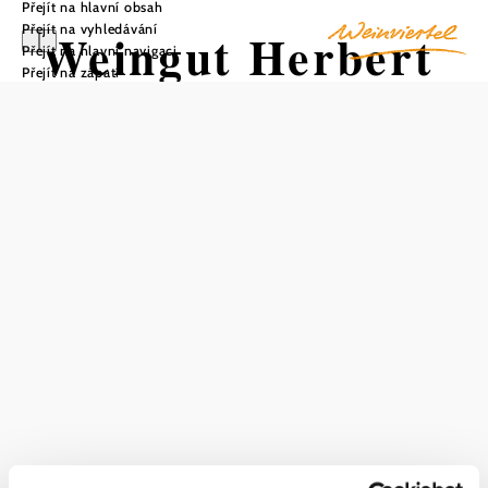
Přejít na hlavní obsah
Přejít na vyhledávání
Weingut Herbert
Přejít na hlavní navigaci
Přejít na zápatí
Zillinger
Uložit do oblíbených
Vinařství Herbert Zillinger je hrdým správcem 16 hektarů
biodynamicky obhospodařovaných vinic ve Vídeňské
pánvi, kde tón udává spraš, sediment. Tento jemný písek je
tvořen křemičitany, jako je křemen, živec, slída a jílové
minerály. Nejdůležitějšími lokalitami vinice jsou
"Hirschenreyn" a "Kalkvogel". Na vinicích se daří
rozmanité flóře a fauně, včetně berušek, velikonočních vší,
zemních veverek, sedmikrásek, polních myší, pampelišek,
motýlů, podbělů, čmeláků, řebříčků, včel a lučních
zvonků. Přechod na ekologické a od roku 2016 na