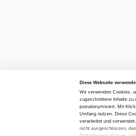
Výlety, hotely, trasy a další
Poloměr
10 km
20 km
hledání
null
Služby pro dovolenou
Diese Webseite verwende
Máte otázky? Rádi vám pomůžeme.
Wir verwenden Cookies, um
+43 2552 3515
zugeschnittene Inhalte zu 
info@weinviertel.at
pseudonymisiert. Mit Klic
Umfang nutzen. Diese Cook
verarbeitet und verwendet
Tiráž
nicht ausgeschlossen, da
Drittanbietern (Google und 