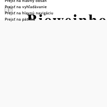
Prejsť na hlavný obsah
Prejsť na vyhľadávanie
Bioweinho
Prejsť na hlavnú navigáciu
Prejsť na pätičku