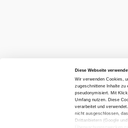
Preskúmať okolie
Výletné miesta, hotely, trasy a ďalšie
Polomer
10 km
20 km
vyhľadávania
null
Diese Webseite verwende
Wir verwenden Cookies, um
zugeschnittene Inhalte zu 
pseudonymisiert. Mit Klic
Umfang nutzen. Diese Cook
Dovolenkové služby
verarbeitet und verwendet
Máte otázky? Radi vám pomôžeme.
nicht ausgeschlossen, da
+43 2552 3515
Drittanbietern (Google und 
info@weinviertel.at
Überwachungszwecken zu e