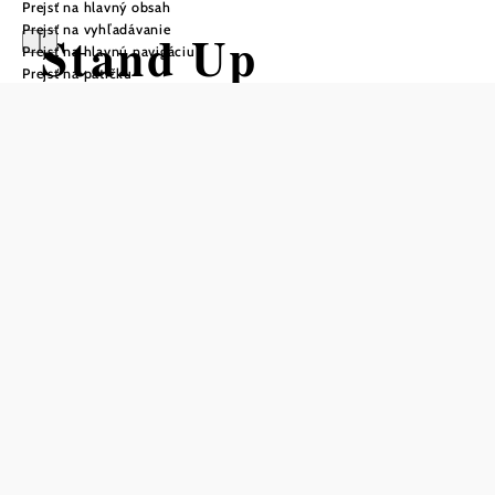
Prejsť na hlavný obsah
Prejsť na vyhľadávanie
Stand Up
Prejsť na hlavnú navigáciu
Prejsť na pätičku
Paddeln auf der
March und
Thaya
Otváracie hodiny
Z ekologických dôvodov sú výlety po lužných lesoch riek
March a Thaya možné len od júna do novembra.