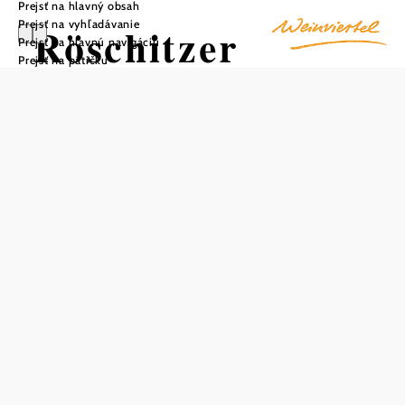
Prejsť na hlavný obsah
Prejsť na vyhľadávanie
Röschitzer
Prejsť na hlavnú navigáciu
Prejsť na pätičku
Marktweg-
Kellergasse
Uložiť do zoznamu sledovania
Röschitz nie je len miestom s cyklotrasami a turistickými
chodníkmi, ale aj miestom, kde si môžete naplno
vychutnať krajinu Weinviertelu. Rozhľadňa za obcou
sľubuje úchvatný výhľad až na pohorie Leiser.
Mimoriadne zaujímavou časťou obce sú vínne uličky. V
týchto úzkych uličkách, ako je napríklad Vínna ulička v