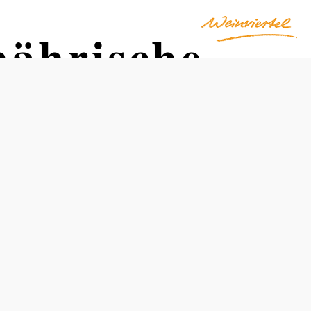
ährische
Otváracie hodiny
od 04.04.2026 do 26.10.2026
piatok
13:00 – 17:00 hod
sobota
13:00 – 17:00 hod
nedeľa
13:00 – 17:00 hod
dovolenka
13:00 – 17:00 hod