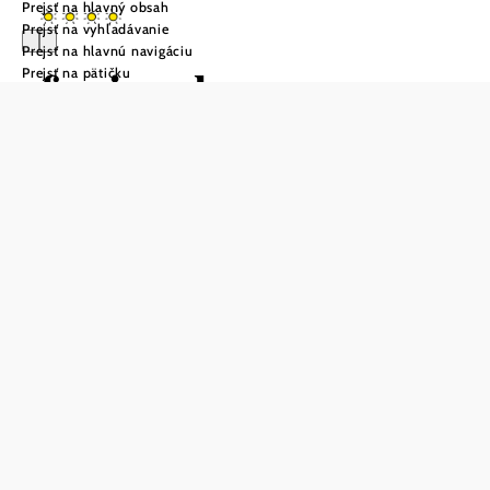
Prejsť na hlavný obsah
Prejsť na vyhľadávanie
Prejsť na hlavnú navigáciu
ferien.haus.sporr
Prejsť na pätičku
Položiť otázku
Uložiť do zoznamu sledovania
Herrnbaumgarten je známa nielen svojím
nepredvídateľným šarmom, ale aj uvoľnenou atmosférou
Weinviertelu. Ferien.haus.sporr sa nachádza na okraji
Vínnych uličiek s nerušeným výhľadom na vinice - miesto
pre tých, ktorí hľadajú relax. Tri moderné bezbariérové
ubytovacie jednotky ponúkajú priestor pre 2 až 4 osoby.