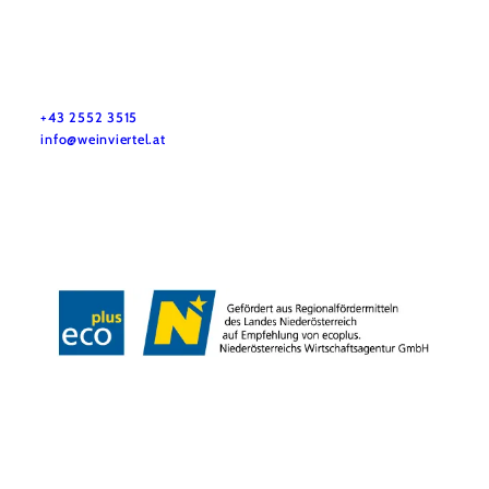
Dovolenkové služby
Máte otázky? Radi vám pomôžeme.
+43 2552 3515
info@weinviertel.at
Odtlačok
Copyright © Weinviertel Tourismus GmbH