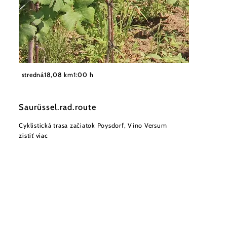
©
Vino Versum Poysdorf
stredná
18,08 km
1:00 h
Saurüssel.rad.route
Cyklistická trasa začiatok Poysdorf, Vino Versum
zistiť viac