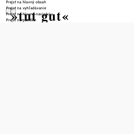
Prejsť na hlavný obsah
Prejsť na vyhľadávanie
»tut gut«
Prejsť na hlavnú navigáciu
Prejsť na pätičku
Wanderweg
Gaweinstal |
Route 3
Turistická trasa začiatok Obecný
úrad v Gaweinstale
Obtiažnosť: ťažká
Vzdialenosť: 8,81 km
Trvanie: 2:30 h
Stúpanie: 49 m n. m.
Zostup: 49 m n. m.
Uložiť do zoznamu sledovania