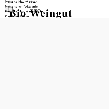
Prejsť na hlavný obsah
Prejsť na vyhľadávanie
Bio Weingut
Prejsť na hlavnú navigáciu
Prejsť na pätičku
Pröglhöf
Uložiť do zoznamu sledovania
Ekologické vinárstvo Pröglhöf je rodinný podnik, ktorý sa
obetavo stará o približne 50 000 kusov viniča. Veľký dôraz
kladie na prirodzené remeselné spracovanie a citlivosť.
Toto starostlivé pestovanie viedlo k získaniu národných a
medzinárodných Ocenení. Od roku 2022 je vinárstvo
ekologickým vinárstvom, od roku 2019 praktizuje
probiotické vinohradníctvo a vegánske vinárstvo. Ústredný
význam má práca v harmónii s prírodou, čo sa odráža v
minimálnom používaní pesticídov, dostatočnom priestore
pre vinič a zlepšovaní pôdy prostredníctvom rôznych