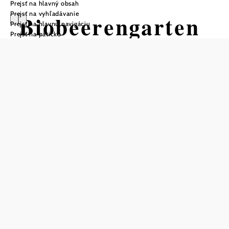
Prejsť na hlavný obsah
Prejsť na vyhľadávanie
Biobeerengarten
Prejsť na hlavnú navigáciu
Prejsť na pätičku
Hummel
Otváracie hodiny
Biobeerenrast Po – Ne 0–24 hod.
Máj až október
Po: Farmársky obchod 13 – 18 hod.
Ut: Farmársky obchod 13 – 18 hod.
St: Farmársky obchod 13 – 18 hod.
Štvrtok: farmársky obchod 9:00–12:00 a 13:00–18:00
Piatok: farmársky obchod 9:00–12:00 a 13:00–18:00
Sobota: farmársky obchod 9:00–12:00 a 13:00–18:00
Nedeľa: farmársky obchod 15:00–18:00
Víkend: rovnako ako v pracovných dňoch