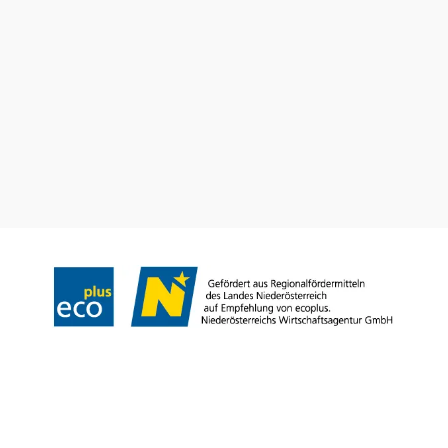
Dovolenkové služby
Máte otázky? Radi vám pomôžeme.
+43 2552 3515
info@weinviertel.at
Odtlačok
Copyright © Weinviertel Tourismus GmbH