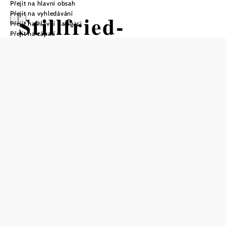
Přejít na hlavní obsah
Přejít na vyhledávání
Stillfried-
Přejít na hlavní navigaci
Přejít na zápatí
Zentrum der
Urzeit
Otevírací doba
Od 02.04. do 12.11.
středa
13:30 - 17:30 hodin
sobota
13:30 - 17:30 hodin
nedĕle
13:30 - 17:30 hodin
dovolená
13:30 - 17:30 hodin
Poslední vstup: 17:00