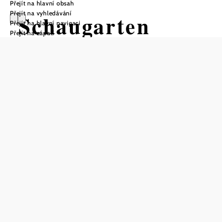
Přejít na hlavní obsah
Přejít na vyhledávání
Schaugarten
Přejít na hlavní navigaci
Přejít na zápatí
"Wilde Wiese",
Familie Mahr
Uložit do oblíbených
Zahrada rodiny Mahr o rozloze 2 200 m² se nachází v
centru Marchfeldu. V roce 2005 byla zakoupena bývalá
pustina a s láskou přeměněna na ráj pro včely a děti - ale:
výstavní zahrada není zdaleka hotová, protože se neustále
mění a přizpůsobuje znalostem a dovednostem rodiny
Mahr.
Brigitte Mahr je vášnivou učitelkou v mateřské škole. Ve
svém volném čase zve skupiny dětí, aby se přišly učit o