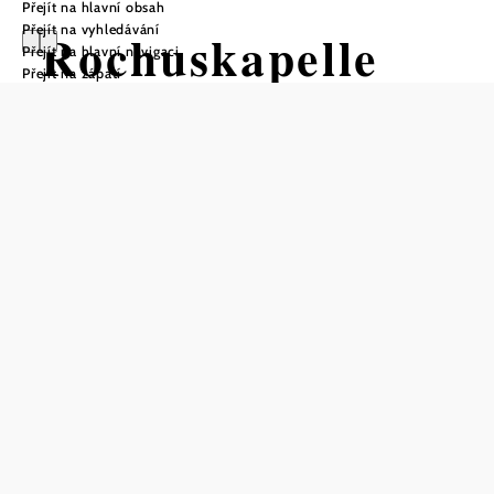
Přejít na hlavní obsah
Přejít na vyhledávání
Rochuskapelle
Přejít na hlavní navigaci
Přejít na zápatí
am Rochusberg
Otevírací doba
volně přístupné, prohlídky s průvodcem na vyžádání
Uložit do oblíbených
Rochusova kaple, postavená Rudolfem von Teuffenbach v
roce 1648, je zdaleka viditelnou dominantou Kellerbergu,
který je pravděpodobně jedinečný v Rakousku, se sedmi