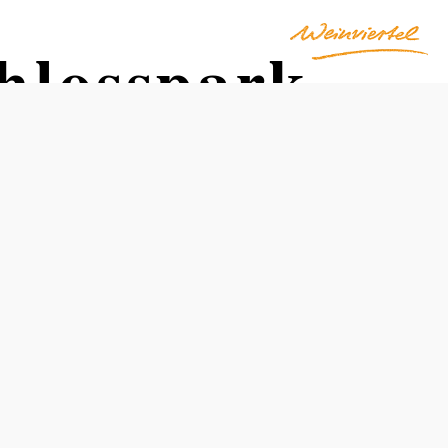
hlosspark
Otevírací doba
Od 01.04. do 10.10.
pondĕlí
09:00 - 18:00 hodin
úterý
09:00 - 18:00 hodin
středa
09:00 - 18:00 hodin
čtvrtek
09:00 - 18:00 hodin