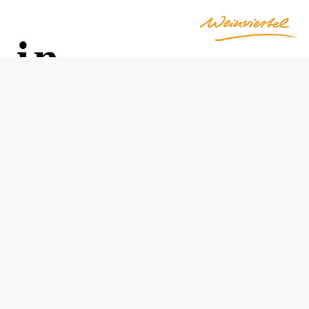
 in
Otevírací doba
Od 01.04. do 31.10.
Od dubna do října po domluvě
otevřeno pouze po domluvě