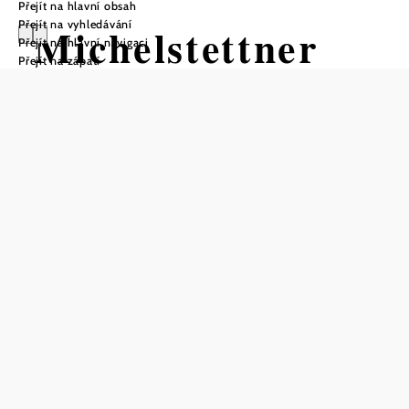
Přejít na hlavní obsah
Přejít na vyhledávání
Michelstettner
Přejít na hlavní navigaci
Přejít na zápatí
Schule
Otevírací doba
Od 01.04. do 31.10.
sobota
13:00 - 18:00 hodin
nedĕle
13:00 - 18:00 hodin
dovolená
13:00 - 18:00 hodin
Poslední vstup v 17:00
Skupiny od 10 osob: denně po předchozí domluvě
otevřeno také po domluvě
skupiny podle domluvy