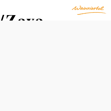
/Zaya
Otevírací doba
otevřeno také po domluvě
skupiny podle domluvy
Doporučené období
L
Ú
B
D
K
Č
Č
S
Z
Ř
L
P