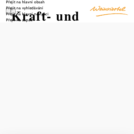
Přejít na hlavní obsah
Přejít na vyhledávání
Kraft- und
Přejít na hlavní navigaci
Přejít na zápatí
Energieplätze in
Auggenthal
Uložit do oblíbených
O místech moci se mluví od nepaměti. Jedním z nich je
"Dirndlwiese" v Auggenthalu v Weinviertelu.
Jedná se o oblast, na níž se soustřeďuje nahromadění
energetických polí a podzemních vodních žil s jejich
křižovatkami, jakož i silových míst.