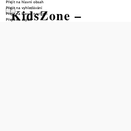
Přejít na hlavní obsah
Přejít na vyhledávání
KidsZone –
Přejít na hlavní navigaci
Přejít na zápatí
IndoorFUN
Gänserndorf
Otevírací doba
Od 01.01. do 31.12.
středa
15:00 - 19:00 hodin
čtvrtek
15:00 - 19:00 hodin
pátek
15:00 - 19:00 hodin
sobota
09:00 - 19:00 hodin
nedĕle
09:00 - 19:00 hodin