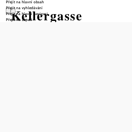
Přejít na hlavní obsah
Přejít na vyhledávání
Kellergasse
Přejít na hlavní navigaci
Přejít na zápatí
Rösselberg
Poysdorf
Otevírací doba
lze navštívit pouze s průvodcem
volně přístupné
návštěvy pouze zvenčí