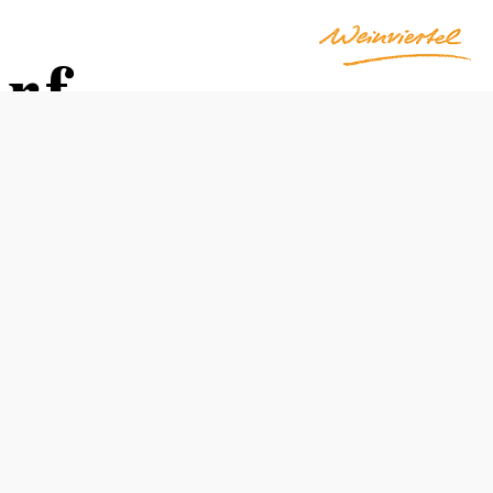
rf
Otevírací doba
volně přístupné