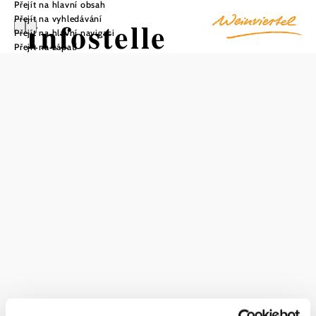
Přejít na hlavní obsah
Přejít na vyhledávání
Infostelle
Přejít na hlavní navigaci
Přejít na zápatí
Nationalpark
Donau-Auen im
Schloss
Eckartsau
Uložit do oblíbených
Informační centrum národního parku na zámku Eckartsau
je ústředním kontaktním místem pro návštěvníky