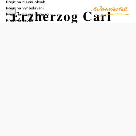
Přejít na hlavní obsah
Přejít na vyhledávání
Erzherzog Carl
Přejít na hlavní navigaci
Přejít na zápatí
Haus -
Napoleonmuseum
Uložit do oblíbených
Muzeum bitvy u Wagramu poskytuje přehled o bitvě, která
se zde odehrála v oblasti Marchfeldu mezi Rakouskem a
Francií. Bitva se odehrála ve dnech 5. a 6. července 1809,
francouzské armádě velel císař Napoleon a rakouské
armádě arcivévoda Karel.