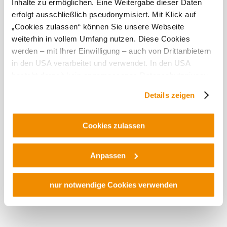
Inhalte zu ermöglichen. Eine Weitergabe dieser Daten
vhodné pro
erfolgt ausschließlich pseudonymisiert. Mit Klick auf
návštěvníky na
„Cookies zulassen“ können Sie unsere Webseite
invalidním
weiterhin in vollem Umfang nutzen. Diese Cookies
vozíku
werden – mit Ihrer Einwilligung – auch von Drittanbietern
Psi vítáni
in den USA verarbeitet und verwendet. In den USA
vhodné pro
besteht derzeit kein angemessenes Datenschutzniveau,
dětské kočárky
und es ist nicht ausgeschlossen, dass staatliche
Details zeigen
vhodné při
Sicherheitsbehörden entsprechende Anordnungen
špatném počasí
gegenüber den Drittanbietern (Google und Meta
vhodné pro
Platforms, Inc.) treffen, um Zugriff auf Daten zu Kontroll-
Cookies zulassen
děti
und Überwachungszwecken zu erhalten. Dagegen gibt es
keine wirksamen Rechtsbehelfe und
Anpassen
Možnosti
Rechtsschutzmöglichkeiten. Zudem werden von den
platby
USA keine geeigneten Garantien für den Schutz
personenbezogener Daten gewährt. Wir geben nur Ihre
nur notwendige Cookies verwenden
Pouze platba v
IP-Adresse (in gekürzter Form, sodass keine eindeutige
hotovosti
Zuordnung möglich ist) sowie technische Informationen
wie Browser, Internetanbieter, Endgerät und