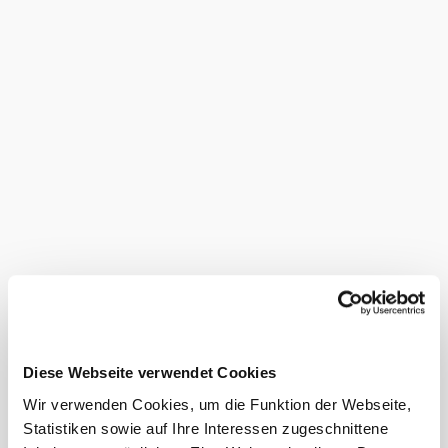
V muzeu místní historie je zřízena ševcovská dílna z
meziválečného období a udírna. Nachází se zde řada
exponátů umělecké a užitkové keramiky a také řada
exponátů významných osobností Deutsch-Wagramu. V
pamětní místnosti pěšího pluku č. 42 jsou vystaveny
uniformy z doby před první světovou válkou a plukovní
buben, dále časové desky a památky na velitele pluku.
Vybavení
Prohlídky s
průvodcem
Hrací koutek
pro děti
Venkovní
dětské hřiště
Obchod
Diese Webseite verwendet Cookies
Toaleta
Wir verwenden Cookies, um die Funktion der Webseite,
Vhodnost
Statistiken sowie auf Ihre Interessen zugeschnittene