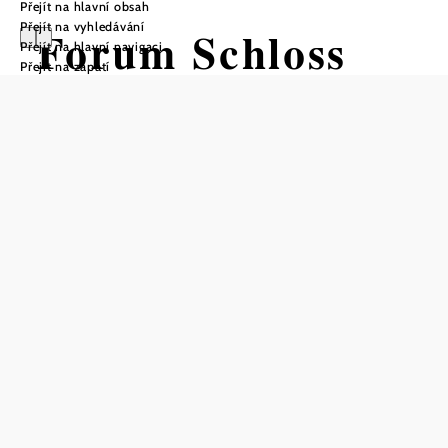
Přejít na hlavní obsah
Přejít na vyhledávání
Forum Schloss
Přejít na hlavní navigaci
Přejít na zápatí
Wolkersdorf
Otevírací doba
Otevřeno v dny konání akcí a výstav
Uložit do oblíbených
Forum Schloss Wolkersdorf, bývalý hrad s hradbami, je
živým místem kultury a umění. Kulturní sdružení
"forumschlosswolkersdorf" pořádá po celý rok různé