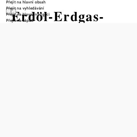
Přejít na hlavní obsah
Přejít na vyhledávání
Erdöl-Erdgas-
Přejít na hlavní navigaci
Přejít na zápatí
Lehrpfad Prottes
Otevírací doba
otevřeno pouze po domluvě
Uložit do oblíbených
Naučná stezka ropy a zemního plynu byla zřízena jako
skanzen v roce 1979. V roce 1996 byla na začátku naučné
stezky postavena pozoruhodná muzejní budova, v níž je na