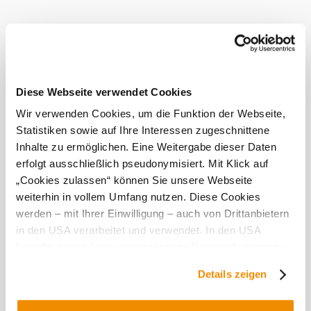
nářadí a akrobatických cvičení. Na rozdíl od tradičního
silového tréninku zahrnuje kalisteniku práci s vlastní vahou
a zaměřuje se na mezisvalovou koordinaci. Kalisthenické
parky mají hrazdy v různých výškách a polohách, které
jsou po vzoru rovnoběžek a vodorovných tyčí. Některá
zařízení jsou také bezbariérová!
Diese Webseite verwendet Cookies
Tento kalistenický park byl spolu s dalšími zařízeními
dotován v rámci spolkového, zemského a unijního projektu
Wir verwenden Cookies, um die Funktion der Webseite,
LEADER. Další zařízení byla vybudována v
Statistiken sowie auf Ihre Interessen zugeschnittene
Göllersdorfu
Inhalte zu ermöglichen. Eine Weitergabe dieser Daten
Hohenwarth
erfolgt ausschließlich pseudonymisiert. Mit Klick auf
Hollabrunn
„Cookies zulassen“ können Sie unsere Webseite
Ravelsbach
Sitzendorf
weiterhin in vollem Umfang nutzen. Diese Cookies
Wullersdorf a
werden – mit Ihrer Einwilligung – auch von Drittanbietern
Ziersdorf
in den USA verarbeitet und verwendet. In den USA
postaveno.
besteht derzeit kein angemessenes Datenschutzniveau,
und es ist nicht ausgeschlossen, dass staatliche
Details zeigen
Sicherheitsbehörden entsprechende Anordnungen
gegenüber den Drittanbietern (Google und Meta