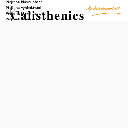
Přejít na hlavní obsah
Přejít na vyhledávání
Calisthenics
Přejít na hlavní navigaci
Přejít na zápatí
Heldenberg
Uložit do oblíbených
V kalistenickém parku lze trénovat svaly a sílu na čerstvém
vzduchu. Kalistenika je cvičení celého těla s vlastní vahou,
při kterém se zapojují všechny svaly v těle. Aby bylo
možné trénovat efektivně a s rozumem, jsou na každém
stanovišti předvedeny příslušné pohybové sekvence.
Popisy cviků si navíc můžete prohlédnout prostřednictvím
QR kódu na webových stránkách.
Kalistenika je sport, který kombinuje prvky gymnastiky na