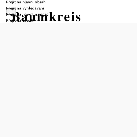
Přejít na hlavní obsah
Přejít na vyhledávání
Baumkreis
Přejít na hlavní navigaci
Přejít na zápatí
Veltlinerland
Otevírací doba
Areál je volně přístupný.
Prohlídky s průvodcem na vyžádání.
Denní prohlídky sklepů od 10:00 do 22:00
otevřeno denně
volně přístupné