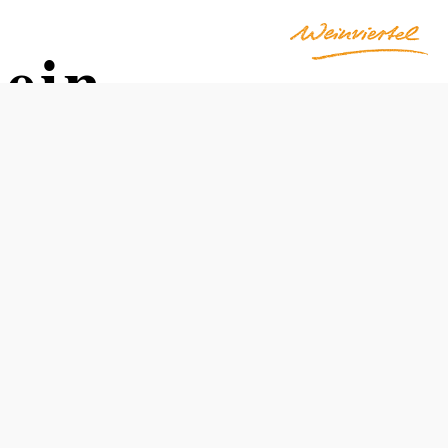
tein
Otevírací doba
volně přístupné