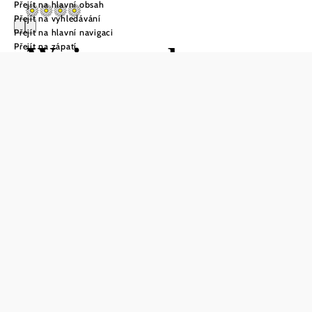
Přejít na hlavní obsah
Přejít na vyhledávání
Přejít na hlavní navigaci
Wein- und
Přejít na zápatí
Schlafgut
Sonnenhügel
Poptávka
Uložit do oblíbených