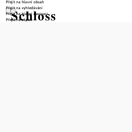
Přejít na hlavní obsah
Přejít na vyhledávání
Schloss
Přejít na hlavní navigaci
Přejít na zápatí
Großrußbach
Poptávka
Uložit do oblíbených
Zámek Großrußbach, historický klenot uprostřed idylické
přírody, nabízí jedinečnou možnost přenocování na
Svatojakubské cestě. Přestože jej nelze využívat jako
rekreační sídlo, je dobře umístěnou zastávkou pro
poutníky. Nachází se přímo na Svatojakubské cestě a je