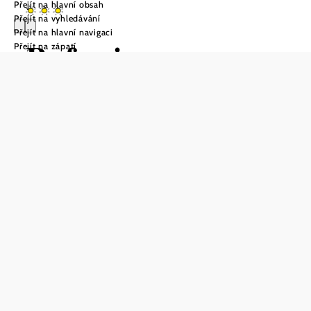
Přejít na hlavní obsah
Přejít na vyhledávání
Přejít na hlavní navigaci
Refugium
Přejít na zápatí
Ottenthal
Poptávka
Uložit do oblíbených
Svérázný, útulný a nezávislý byt v Refugium Ottenthal
nabízí místo pro čtyři osoby (plus dětská postýlka na
vyžádání) a je přístupný přímo z ulice. Ložnice, obývací