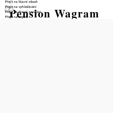
Přejít na hlavní obsah
Přejít na vyhledávání
Pension Wagram
Přejít na hlavní navigaci
Přejít na zápatí
Poptávka
Uložit do oblíbených
Pension Wagram se nachází v obci Deutsch-Wagram na
okraji Marchfeldu a nabízí šest útulných pokojů na
klidném místě s výhledem do zahrady. Ti, kteří přijedou
autem, najdou parkovací místa přímo před domem.
Jen několik minut odtud se nachází proslulý
Marchfelderhof s legendární pohostinností a regionální