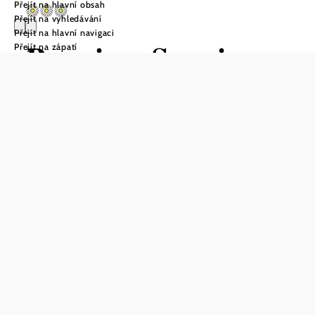
Přejít na hlavní obsah
Přejít na vyhledávání
Přejít na hlavní navigaci
Pension Seyring
Přejít na zápatí
Poptávka
Uložit do oblíbených
Na severním okraji Vídně, kde začíná oblast Weinviertel,
se nachází penzion Seyring rodiny Dungl, který nabízí
ideální kombinaci klidu a dobrého dopravního spojení.
Moderní prázdninové byty jsou plně vybaveny -
kuchyňským koutem, nádobím, mikrovlnnou troubou,
kávovarem, lednicí, satelitní televizí, ložním prádlem a