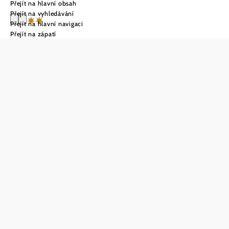
Přejít na hlavní obsah
Přejít na vyhledávání
Přejít na hlavní navigaci
Přejít na zápatí
Pension
Christine
Poptávka
Uložit do oblíbených
Pension Christine, idylicky umístěný v srdci
Großweikersdorfu, je již více než dvacet let místem