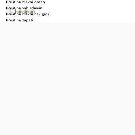
Přejít na hlavní obsah
Přejít na vyhledávání
Přejít na hlavní navigaci
Přejít na zápatí
OBENauf –
ubytování se
snídaní
Poptávka
Uložit do oblíbených