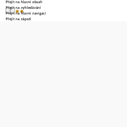
Přejít na hlavní obsah
Přejít na vyhledávání
Přejít na hlavní navigaci
Přejít na zápatí
Hotel-
Restaurant-
Vinothek Felix
Sommer
Poptávka