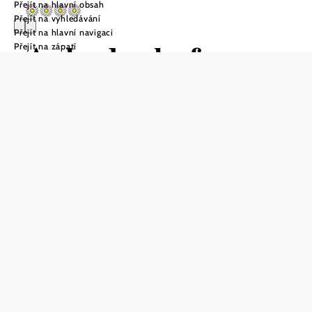
Přejít na hlavní obsah
Přejít na vyhledávání
Přejít na hlavní navigaci
Arkadenhof
Přejít na zápatí
Schneider
Poptávka
Uložit do oblíbených
Arkadenhof Schneider se nachází v Eichenbrunnu, přímo
na Svatojakubské cestě v Weinviertelu. Cyklisté si zde
přijdou na své, protože statek byl certifikován jako