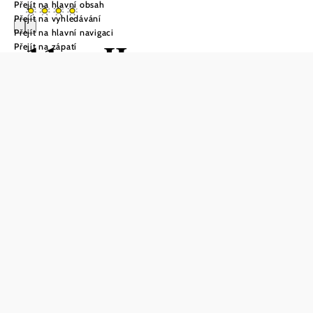
Přejít na hlavní obsah
Přejít na vyhledávání
Přejít na hlavní navigaci
11er-Haus
Přejít na zápatí
Poptávka
Uložit do oblíbených
Nově zrekonstruovaný rekreační dům vás zve k odpočinku
a relaxaci. Dům má 2 ložnice, koupelnu, kuchyň, předsíň a
obývací pokoj.
Velká ložnice je zařízena útulnou manželskou postelí, v
samostatném pokoji je rozkládací postel. Útulnou
rozkládací pohovku v obývacím pokoji lze v případě