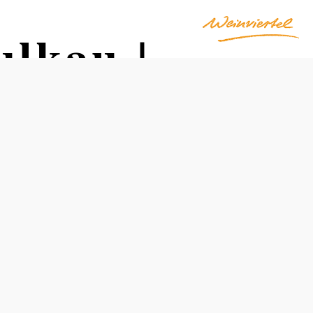
lkau |
su, Pulkau
Obtížnost: Střední
Vzdálenost: 6,51 km
Doba: 2:30 hod.