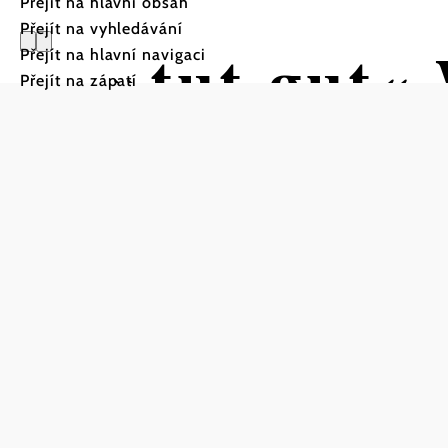
Přejít na hlavní obsah
Přejít na vyhledávání
»tut gut«
Přejít na hlavní navigaci
Přejít na zápatí
Route 3
Turistická trasa Výchozí b