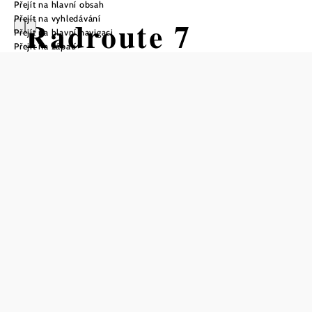
Přejít na hlavní obsah
Přejít na vyhledávání
Radroute 7
Přejít na hlavní navigaci
Přejít na zápatí
(Eggenburg -
Dürnkrut)
Cyklotrasa Výchozí bod z Eggenburg
– nádraží
Obtížnost: Těžká
Vzdálenost: 117,14 km
Stoupání: 544 Hm
Klesání: 748 Hm
Uložit do oblíbených