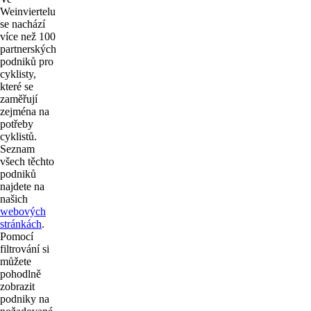
Weinviertelu
se nachází
více než 100
partnerských
podniků pro
cyklisty,
které se
zaměřují
zejména na
potřeby
cyklistů.
Seznam
všech těchto
podniků
najdete na
našich
webových
stránkách
.
Pomocí
filtrování si
můžete
pohodlně
zobrazit
podniky na