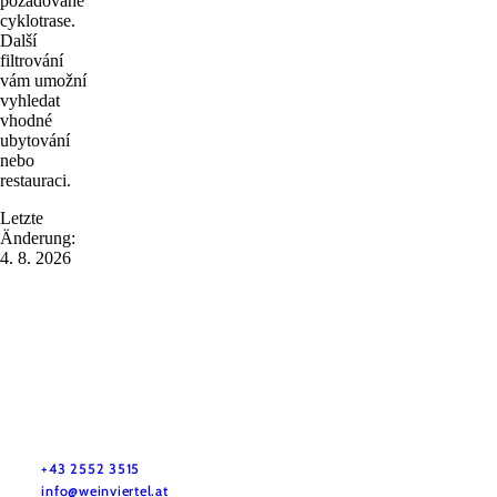
požadované
cyklotrase.
Další
filtrování
vám umožní
vyhledat
vhodné
ubytování
nebo
restauraci.
Letzte
Änderung:
4. 8. 2026
Služby pro dovolenou
Máte otázky? Rádi vám pomůžeme.
+43 2552 3515
info@weinviertel.at