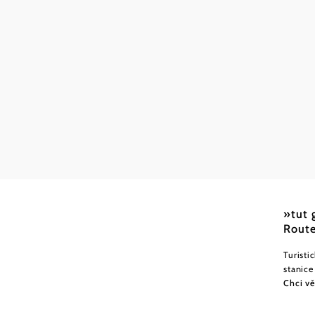
Markus
Těžká
»tut 
Route
Turisti
stanice
Chci vě