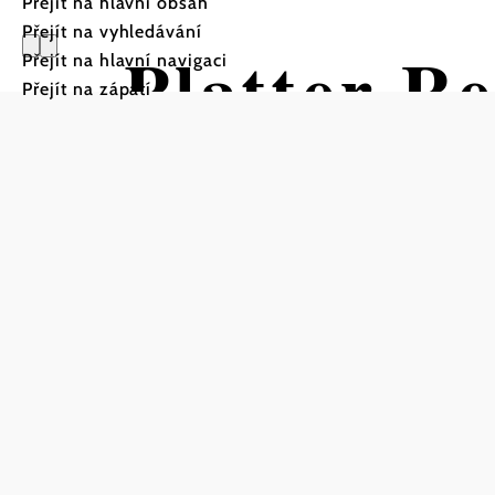
Přejít na hlavní obsah
Přejít na vyhledávání
Platter R
Přejít na hlavní navigaci
Přejít na zápatí
Turistická trasa Výchozí b