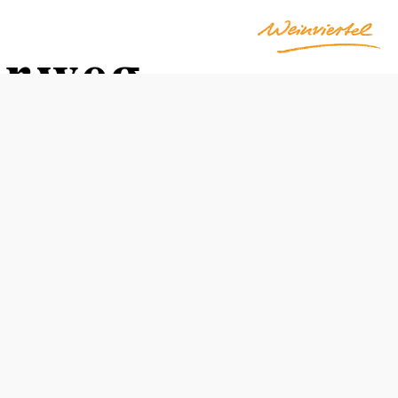
erweg
Obtížnost: Střední
Vzdálenost: 4,77 km
Doba: 1:30 hod.
Stoupání: 75 Hm
Klesání: 75 Hm